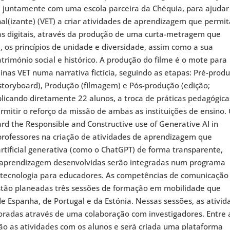
, juntamente com uma escola parceira da Chéquia, para ajudar
nal(izante) (VET) a criar atividades de aprendizagem que permi
as digitais, através da produção de uma curta-metragem que
, os princípios de unidade e diversidade, assim como a sua
património social e histórico. A produção do filme é o mote para
linas VET numa narrativa fictícia, seguindo as etapas: Pré-prod
; storyboard), Produção (filmagem) e Pós-produção (edição;
plicando diretamente 22 alunos, a troca de práticas pedagógica
mitir o reforço da missão de ambas as instituições de ensino.
ard the Responsible and Constructive use of Generative AI in
 professores na criação de atividades de aprendizagem que
artificial generativa (como o ChatGPT) de forma transparente,
de aprendizagem desenvolvidas serão integradas num programa
e tecnologia para educadores. As competências de comunicação
. Estão planeadas três sessões de formação em mobilidade que
e Espanha, de Portugal e da Estónia. Nessas sessões, as ativid
radas através de uma colaboração com investigadores. Entre 
rão as atividades com os alunos e será criada uma plataforma