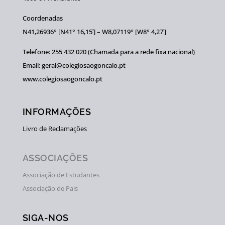
Coordenadas
N41,26936° [N41° 16,15ʹ] – W8,07119° [W8° 4,27ʹ]
Telefone: 255 432 020 (Chamada para a rede fixa nacional)
Email: geral@colegiosaogoncalo.pt
www.colegiosaogoncalo.pt
INFORMAÇÕES
Livro de Reclamações
ASSOCIAÇÕES
Associação de Estudantes
Associação de Pais
SIGA-NOS