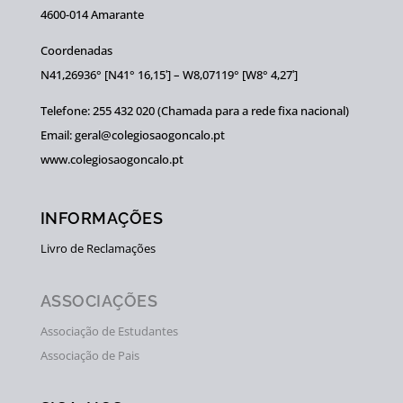
4600-014 Amarante
Coordenadas
N41,26936° [N41° 16,15ʹ] – W8,07119° [W8° 4,27ʹ]
Telefone: 255 432 020 (Chamada para a rede fixa nacional)
Email: geral@colegiosaogoncalo.pt
www.colegiosaogoncalo.pt
INFORMAÇÕES
Livro de Reclamações
ASSOCIAÇÕES
Associação de Estudantes
Associação de Pais