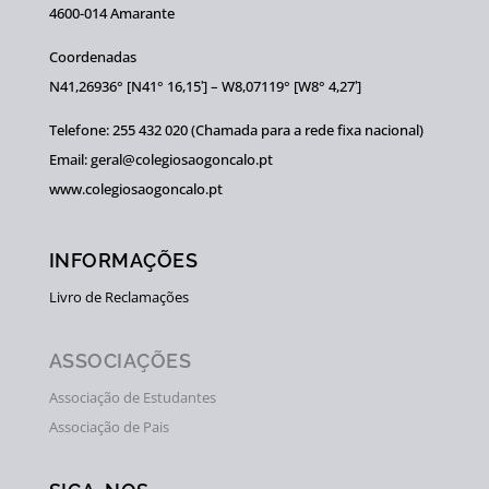
4600-014 Amarante
Coordenadas
N41,26936° [N41° 16,15ʹ] – W8,07119° [W8° 4,27ʹ]
Telefone: 255 432 020 (Chamada para a rede fixa nacional)
Email: geral@colegiosaogoncalo.pt
www.colegiosaogoncalo.pt
INFORMAÇÕES
Livro de Reclamações
ASSOCIAÇÕES
Associação de Estudantes
Associação de Pais