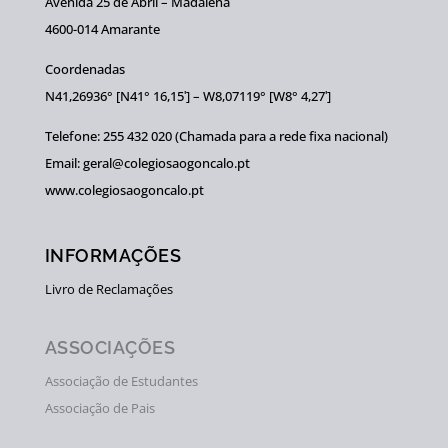
Avenida 25 de Abril – Madalena
4600-014 Amarante
Coordenadas
N41,26936° [N41° 16,15ʹ] – W8,07119° [W8° 4,27ʹ]
Telefone: 255 432 020 (Chamada para a rede fixa nacional)
Email: geral@colegiosaogoncalo.pt
www.colegiosaogoncalo.pt
INFORMAÇÕES
Livro de Reclamações
ASSOCIAÇÕES
Associação de Estudantes
Associação de Pais