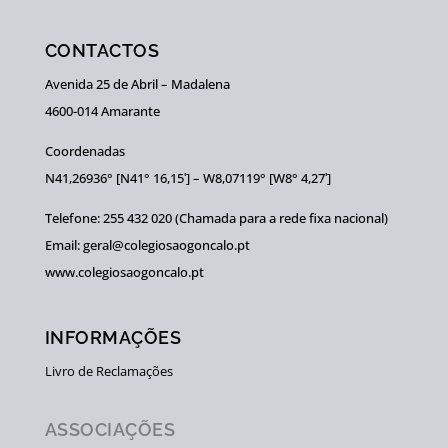
CONTACTOS
Avenida 25 de Abril – Madalena
4600-014 Amarante
Coordenadas
N41,26936° [N41° 16,15ʹ] – W8,07119° [W8° 4,27ʹ]
Telefone: 255 432 020 (Chamada para a rede fixa nacional)
Email: geral@colegiosaogoncalo.pt
www.colegiosaogoncalo.pt
INFORMAÇÕES
Livro de Reclamações
ASSOCIAÇÕES