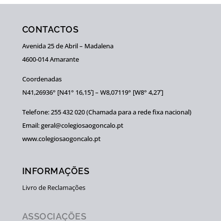
CONTACTOS
Avenida 25 de Abril – Madalena
4600-014 Amarante
Coordenadas
N41,26936° [N41° 16,15ʹ] – W8,07119° [W8° 4,27ʹ]
Telefone: 255 432 020 (Chamada para a rede fixa nacional)
Email: geral@colegiosaogoncalo.pt
www.colegiosaogoncalo.pt
INFORMAÇÕES
Livro de Reclamações
ASSOCIAÇÕES