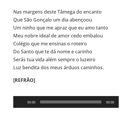
Nas margens deste Tâmega do encanto
Que São Gonçalo um dia abençoou
Um ninho que me apraz que eu amo tanto
Meu nobre ideal de amor cedo embalou
Colégio que me ensinas o roteiro
Do Santo que te dá nome e carinho
Serás tua vida além sempre o luzeiro
Luz bendita dos meus árduos caminhos.
[REFRÃO]
Reprodutor
00:00
00:00
de
áudio