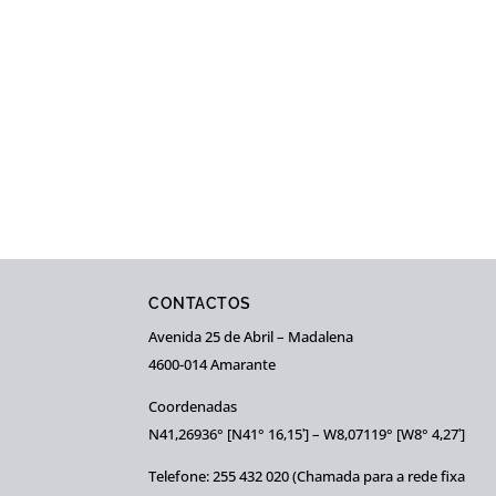
CONTACTOS
Avenida 25 de Abril – Madalena
4600-014 Amarante
Coordenadas
N41,26936° [N41° 16,15ʹ] – W8,07119° [W8° 4,27ʹ]
Telefone: 255 432 020 (Chamada para a rede fixa