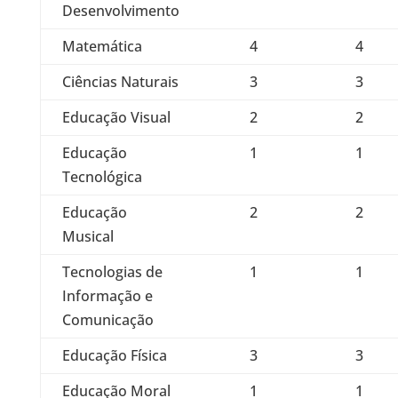
Desenvolvimento
Matemática
4
4
Ciências Naturais
3
3
Educação Visual
2
2
Educação
1
1
Tecnológica
Educação
2
2
Musical
Tecnologias de
1
1
Informação e
Comunicação
Educação Física
3
3
Educação Moral
1
1