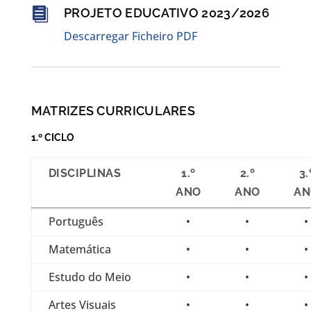

PROJETO EDUCATIVO 2023/2026
Descarregar Ficheiro PDF
MATRIZES CURRICULARES
1.º CICLO
DISCIPLINAS
1.º
2.º
3.
ANO
ANO
AN
Português
•
•
•
Matemática
•
•
•
Estudo do Meio
•
•
•
Artes Visuais
•
•
•