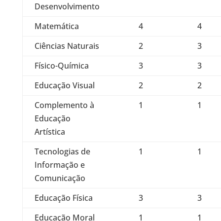
Desenvolvimento
Matemática
4
4
Ciências Naturais
2
3
Físico-Química
3
3
Educação Visual
2
2
Complemento à
1
1
Educação
Artística
Tecnologias de
1
1
Informação e
Comunicação
Educação Física
3
3
Educação Moral
1
1