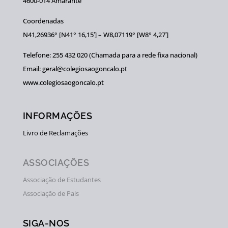
4600-014 Amarante
Coordenadas
N41,26936° [N41° 16,15ʹ] – W8,07119° [W8° 4,27ʹ]
Telefone: 255 432 020 (Chamada para a rede fixa nacional)
Email: geral@colegiosaogoncalo.pt
www.colegiosaogoncalo.pt
INFORMAÇÕES
Livro de Reclamações
ASSOCIAÇÕES
Associação de Estudantes
Associação de Pais
SIGA-NOS