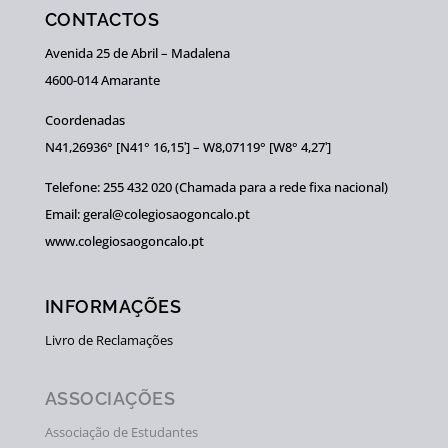
CONTACTOS
Avenida 25 de Abril – Madalena
4600-014 Amarante
Coordenadas
N41,26936° [N41° 16,15ʹ] – W8,07119° [W8° 4,27ʹ]
Telefone: 255 432 020 (Chamada para a rede fixa nacional)
Email: geral@colegiosaogoncalo.pt
www.colegiosaogoncalo.pt
INFORMAÇÕES
Livro de Reclamações
ASSOCIAÇÕES
Associação de Estudantes