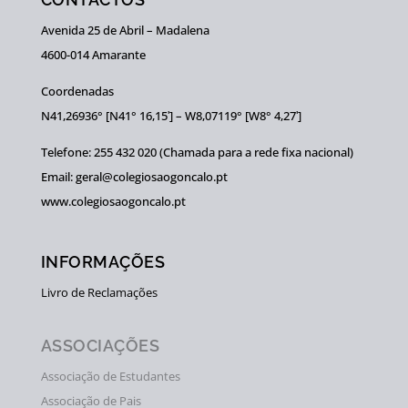
Avenida 25 de Abril – Madalena
4600-014 Amarante
Coordenadas
N41,26936° [N41° 16,15ʹ] – W8,07119° [W8° 4,27ʹ]
Telefone: 255 432 020 (Chamada para a rede fixa nacional)
Email: geral@colegiosaogoncalo.pt
www.colegiosaogoncalo.pt
INFORMAÇÕES
Livro de Reclamações
ASSOCIAÇÕES
Associação de Estudantes
Associação de Pais