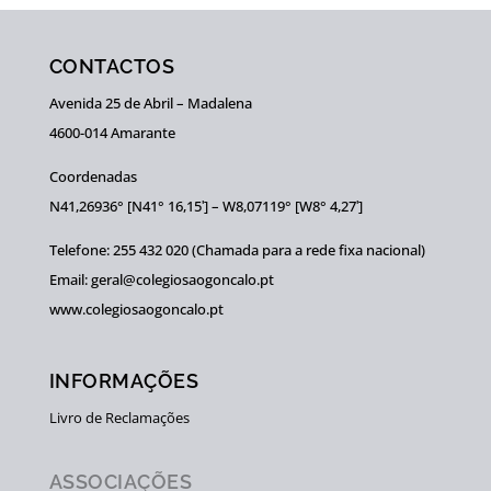
CONTACTOS
Avenida 25 de Abril – Madalena
4600-014 Amarante
Coordenadas
N41,26936° [N41° 16,15ʹ] – W8,07119° [W8° 4,27ʹ]
Telefone: 255 432 020 (Chamada para a rede fixa nacional)
Email: geral@colegiosaogoncalo.pt
www.colegiosaogoncalo.pt
INFORMAÇÕES
Livro de Reclamações
ASSOCIAÇÕES