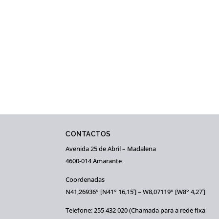
CONTACTOS
Avenida 25 de Abril – Madalena
4600-014 Amarante
Coordenadas
N41,26936° [N41° 16,15ʹ] – W8,07119° [W8° 4,27ʹ]
Telefone: 255 432 020 (Chamada para a rede fixa