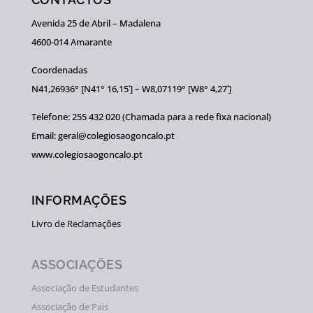
Avenida 25 de Abril – Madalena
4600-014 Amarante
Coordenadas
N41,26936° [N41° 16,15ʹ] – W8,07119° [W8° 4,27ʹ]
Telefone: 255 432 020 (Chamada para a rede fixa nacional)
Email: geral@colegiosaogoncalo.pt
www.colegiosaogoncalo.pt
INFORMAÇÕES
Livro de Reclamações
ASSOCIAÇÕES
Associação de Estudantes
Associação de Pais