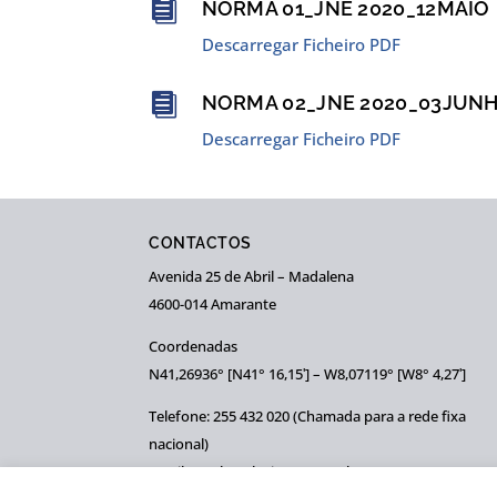

NORMA 01_JNE 2020_12MAIO
Descarregar Ficheiro PDF

NORMA 02_JNE 2020_03JUN
Descarregar Ficheiro PDF
CONTACTOS
Avenida 25 de Abril – Madalena
4600-014 Amarante
Coordenadas
N41,26936° [N41° 16,15ʹ] – W8,07119° [W8° 4,27ʹ]
Telefone: 255 432 020 (Chamada para a rede fixa
nacional)
Email: geral@colegiosaogoncalo.pt