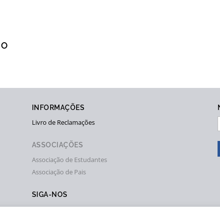
HO
INFORMAÇÕES
Livro de Reclamações
ASSOCIAÇÕES
Associação de Estudantes
Associação de Pais
SIGA-NOS



