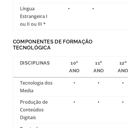
Língua
•
•
Estrangeira I
ou II ou III *
COMPONENTES DE FORMAÇÃO
TECNOLÓGICA
DISCIPLINAS
10º
11º
12º
ANO
ANO
AN
Tecnologia dos
•
•
•
Media
Produção de
•
•
•
Conteúdos
Digitais