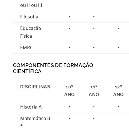
ou II ou III
Filosofia
•
•
Educação
•
•
•
Física
EMRC
•
•
•
COMPONENTES DE FORMAÇÃO
CIENTÍFICA
DISCIPLINAS
10º
11º
12º
ANO
ANO
ANO
História A
•
•
•
Matemática B
•
•
*