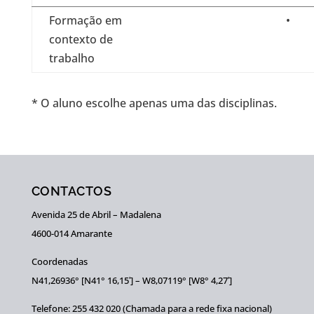
Formação em
•
contexto de
trabalho
* O aluno escolhe apenas uma das disciplinas.
CONTACTOS
Avenida 25 de Abril – Madalena
4600-014 Amarante
Coordenadas
N41,26936° [N41° 16,15ʹ] – W8,07119° [W8° 4,27ʹ]
Telefone: 255 432 020 (Chamada para a rede fixa nacional)