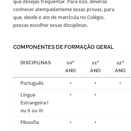
que desejas frequentar. Para isso, deverás
conhecer atempadamente essas provas, para
que, desde o ato de matrícula no Colégio,
possas escolher essas disciplinas.
COMPONENTES DE FORMAÇÃO GERAL
DISCIPLINAS
10º
11º
12º
ANO
ANO
ANO
Português
•
•
•
Língua
•
•
Estrangeira I
ou II ou III
Filosofia
•
•