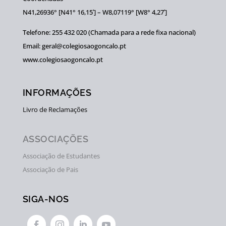
N41,26936° [N41° 16,15ʹ] – W8,07119° [W8° 4,27ʹ]
Telefone: 255 432 020 (Chamada para a rede fixa nacional)
Email: geral@colegiosaogoncalo.pt
www.colegiosaogoncalo.pt
INFORMAÇÕES
Livro de Reclamações
ASSOCIAÇÕES
Associação de Estudantes
Associação de Pais
SIGA-NOS



