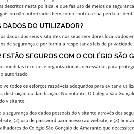
ns descritos nesta política, e que faz uso de meios de seguran
legais ou não autorizados bem como contra a sua perda acidenta
S DADOS DO UTILIZADOR?
s dados dos seus visitantes nos seus servidores localizados em
 de segurança e por forma a respeitar as leis de privacidade 
OR ESTÃO SEGUROS COM O COLÉGIO SÃO
s medidas técnicas e organizacionais necessárias para proteg
o autorizado.
ve todos os esforços razoáveis adequados para evitar a utiliz
a, destruição ou danificação. No entanto, O Colégio São Gonç
o visitante.
a segurança dos dados pessoais do visitante através dos segu
site, (2) uso de password para acesso ao website; e (3) limit
balhadores do Colégio São Gonçalo de Amarante que necessitem