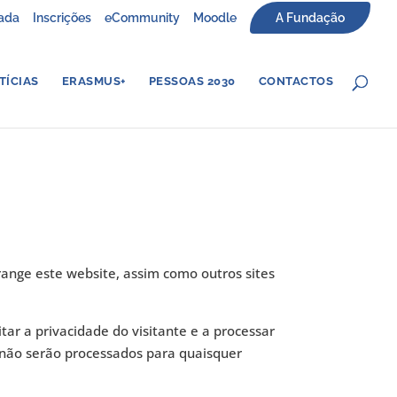
ada
Inscrições
eCommunity
Moodle
A Fundação
TÍCIAS
ERASMUS+
PESSOAS 2030
CONTACTOS
range este website, assim como outros sites
ar a privacidade do visitante e a processar
s não serão processados para quaisquer