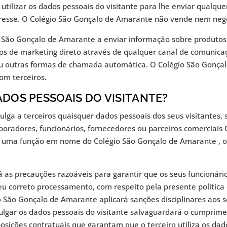
ilizar os dados pessoais do visitante para lhe enviar qualque
eresse. O Colégio São Gonçalo de Amarante não vende nem nego
 São Gonçalo de Amarante a enviar informação sobre produtos 
itos de marketing direto através de qualquer canal de comuni
 ou outras formas de chamada automática. O Colégio São Gonç
om terceiros.
ADOS PESSOAIS DO VISITANTE?
lga a terceiros quaisquer dados pessoais dos seus visitantes,
aboradores, funcionários, fornecedores ou parceiros comercia
 uma função em nome do Colégio São Gonçalo de Amarante , ou 
 as precauções razoáveis para garantir que os seus funcionár
correto processamento, com respeito pela presente política e
 São Gonçalo de Amarante aplicará sanções disciplinares aos 
lgar os dados pessoais do visitante salvaguardará o cumprime
ições contratuais que garantam que o terceiro utiliza os dad